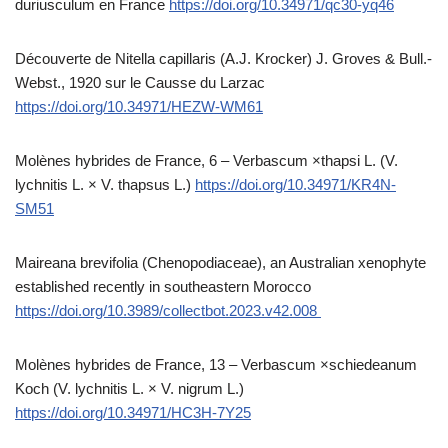
duriusculum en France
https://doi.org/10.34971/qc30-yq46
Découverte de Nitella capillaris (A.J. Krocker) J. Groves & Bull.-
Webst., 1920 sur le Causse du Larzac
https://doi.org/10.34971/HEZW-WM61
Molènes hybrides de France, 6 – Verbascum ×thapsi L. (V.
lychnitis L. × V. thapsus L.)
https://doi.org/10.34971/KR4N-
SM51
Maireana brevifolia (Chenopodiaceae), an Australian xenophyte
established recently in southeastern Morocco
https://doi.org/10.3989/collectbot.2023.v42.008
Molènes hybrides de France, 13 – Verbascum ×schiedeanum
Koch (V. lychnitis L. × V. nigrum L.)
https://doi.org/10.34971/HC3H-7Y25