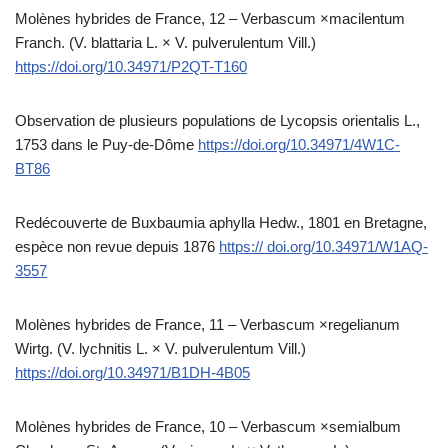
Molènes hybrides de France, 12 – Verbascum ×macilentum
Franch. (V. blattaria L. × V. pulverulentum Vill.)
https://doi.org/10.34971/P2QT-T160
Observation de plusieurs populations de Lycopsis orientalis L.,
1753 dans le Puy-de-Dôme
https://doi.org/10.34971/4W1C-
BT86
Redécouverte de Buxbaumia aphylla Hedw., 1801 en Bretagne,
espèce non revue depuis 1876
https:// doi.org/10.34971/W1AQ-
3557
Molènes hybrides de France, 11 – Verbascum ×regelianum
Wirtg. (V. lychnitis L. × V. pulverulentum Vill.)
https://doi.org/10.34971/B1DH-4B05
Molènes hybrides de France, 10 – Verbascum ×semialbum