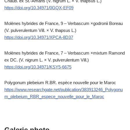
Chaub. ex St.-Amans (V. nigrum L. × V. thapsus L.)
https://doi.org/10.34971/0GQX-EF09
Molènes hybrides de France, 9 – Verbascum ×godronii Boreau
(V. pulverulentum Vill. × V. thapsus L.)
https://doi.org/10.34971/XPCA-8D37
Molènes hybrides de France, 7 – Verbascum ×mixtum Ramond
ex DC. (V. nigrum L. × V. pulverulentum Vill.)
https://doi.org/10.34971/KSY5-6675
Polygonum plebeium R.BR. espèce nouvelle pour le Maroc
https://www.researchgate.net/publication/383913246_Polygonu
m_plebeium_RBR_espece_nouvelle_pour_le_Maroc
Galerie photo